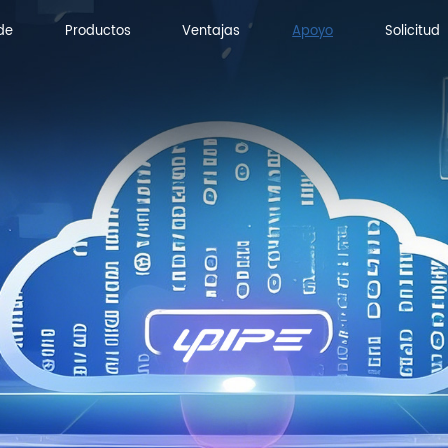
de
Productos
Ventajas
Apoyo
Solicitud
de
Productos
Ventajas
Solicitud