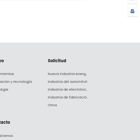
yo
Solicitud
amientas
Nueva industria energética
lación y tecnología
Industria del automóvil
argar
Industria de electrónica y electrodomésticos
Industria de fabricación de maquinaria
Otros
tacto
áctenos