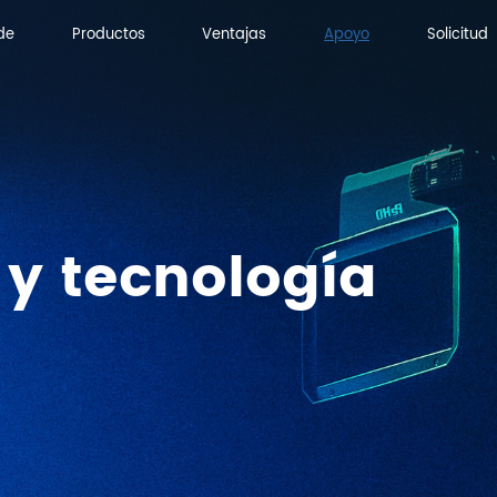
de
Productos
Ventajas
Apoyo
Solicitud
de
Productos
Ventajas
Solicitud
 y tecnología