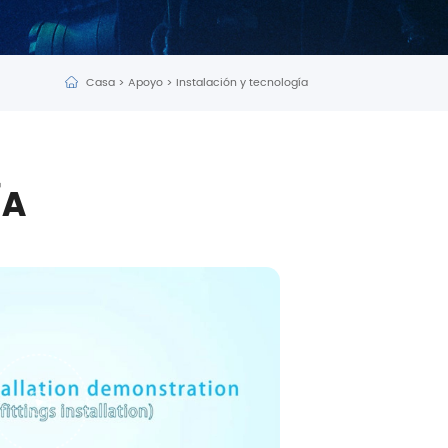
Casa
>
Apoyo
>
Instalación y tecnología
ÍA