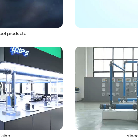
del producto
I
sición
Vídeo