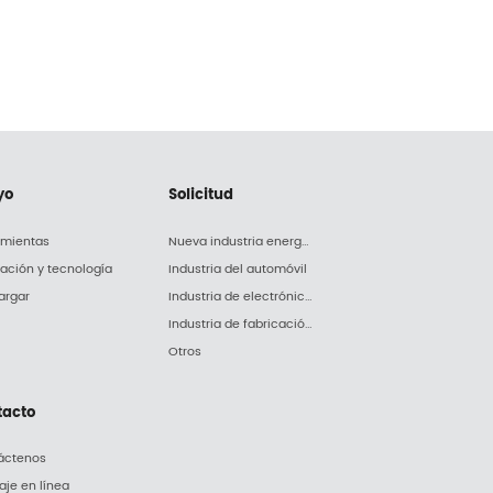
yo
Solicitud
amientas
Nueva industria energética
lación y tecnología
Industria del automóvil
argar
Industria de electrónica y electrodomésticos
Industria de fabricación de maquinaria
Otros
tacto
áctenos
je en línea