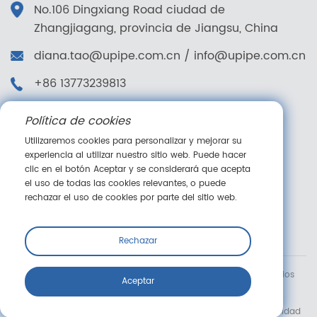
No.106 Dingxiang Road ciudad de
Zhangjiagang, provincia de Jiangsu, China
diana.tao@upipe.com.cn
/
info@upipe.com.cn
+86 13773239813
+86 13773239813
Política de cookies
Síganos
Utilizaremos cookies para personalizar y mejorar su
experiencia al utilizar nuestro sitio web. Puede hacer
clic en el botón Aceptar y se considerará que acepta
el uso de todas las cookies relevantes, o puede
rechazar el uso de cookies por parte del sitio web.
Mensaje en línea
Rechazar
Copyright © Suzhou Jieyou Fluid Technology Co., Ltd. Todos los
Aceptar
derechos reservados.
Términos y condiciones
Política de cookies
Aviso de privacidad