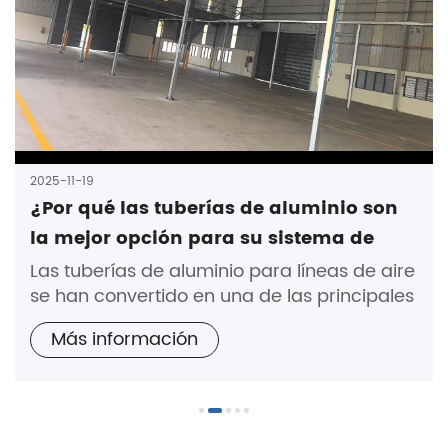
2025-11-19
¿Por qué las tuberías de aluminio son
la mejor opción para su sistema de
línea de aire?
Las tuberías de aluminio para líneas de aire
se han convertido en una de las principales
opciones en muchas aplicaciones
Más información
industriales debido a su durabilidad,
ligereza y facilidad de instalación.