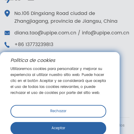
No.106 Dingxiang Road ciudad de
Zhangjiagang, provincia de Jiangsu, China
diana.tao@upipe.com.cn
/
info@upipe.com.cn
+86 13773239813
+86 13773239813
Política de cookies
Síganos
Utilizaremos cookies para personalizar y mejorar su
experiencia al utilizar nuestro sitio web. Puede hacer
clic en el botón Aceptar y se considerará que acepta
el uso de todas las cookies relevantes, o puede
rechazar el uso de cookies por parte del sitio web.
Mensaje en línea
Rechazar
Copyright © Suzhou Jieyou Fluid Technology Co., Ltd. Todos los
Aceptar
derechos reservados.