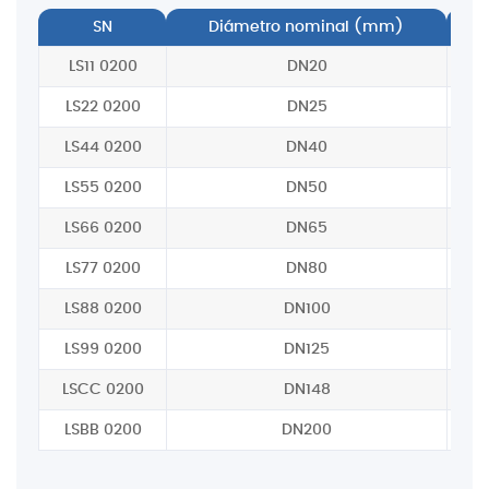
SN
Diámetro nominal (mm)
A
LS11 0200
DN20
LS22 0200
DN25
LS44 0200
DN40
LS55 0200
DN50
LS66 0200
DN65
LS77 0200
DN80
LS88 0200
DN100
LS99 0200
DN125
LSCC 0200
DN148
LSBB 0200
DN200