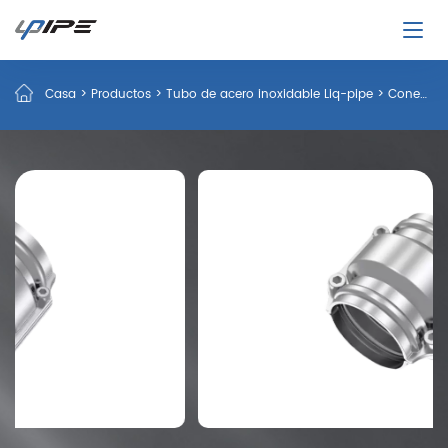
Casa
>
Productos
>
Tubo de acero inoxidable Liq-pipe
>
Conector de tubería a tubería