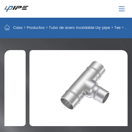
Casa
>
Productos
>
Tubo de acero inoxidable Liq-pipe
>
Tee
>
Te reductora de acero inoxidable