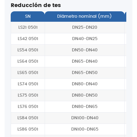
Reducción de tes
SN
Diámetro nominal (mm)
A
LS21 0501
DN25-DN20
LS42 0501
DN40-DN25
LS54 0501
DN50-DN40
LS64 0501
DN65-DN40
LS65 0501
DN65-DN50
LS74 0501
DN80-DN40
LS75 0501
DN80-DN50
LS76 0501
DN80-DN65
LS84 0501
DN100-DN40
LS86 0501
DN100-DN65