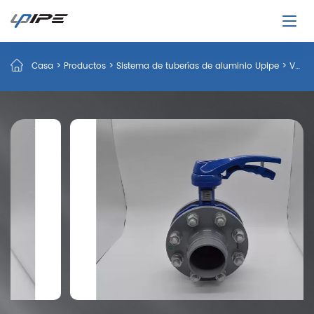
Casa
>
Productos
>
Sistema de tuberías de aluminio Upipe
>
Válvula