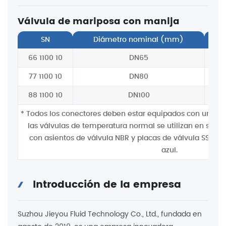
Válvula de mariposa con manija
SN
Diámetro nominal (mm)
A
66 1100 10
DN65
77 1100 10
DN80
88 1100 10
DN100
* Todos los conectores deben estar equipados con un cone
las válvulas de temperatura normal se utilizan en sitio
con asientos de válvula NBR y placas de válvula SS304,
azul.
Introducción de la empresa
Suzhou Jieyou Fluid Technology Co., Ltd., fundada en