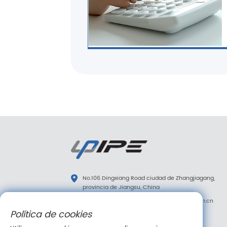
No.106 Dingxiang Road ciudad de Zhangjiagang,
provincia de Jiangsu, China
diana.tao@upipe.com.cn
/
info@upipe.com.cn
Política de cookies
+86 13773239813