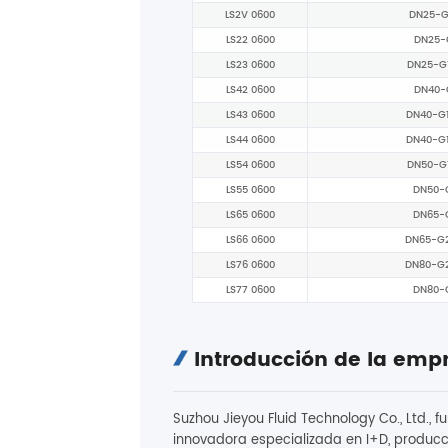
LS2V 0600
DN25-G
LS22 0600
DN25-
LS23 0600
DN25-G1
LS42 0600
DN40-
LS43 0600
DN40-G1
LS44 0600
DN40-G1
LS54 0600
DN50-G1
LS55 0600
DN50-
LS65 0600
DN65-
LS66 0600
DN65-G2
LS76 0600
DN80-G2
LS77 0600
DN80-
Introducción de la emp
Suzhou Jieyou Fluid Technology Co., Ltd.,
innovadora especializada en I+D, producci