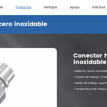
de
Productos
Ventajas
Apoyo
Solicitud
ero inoxidable
de
Ventajas
Apoyo
Solicitud
Conector 
inoxidable
• Material: acero inoxida
• Presión de trabajo: 1,6 
• Medio de trabajo: Agua fr
• Temperatura de trabaj