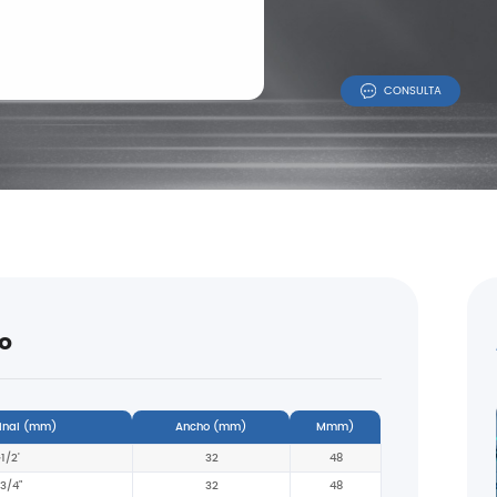
CONSULTA
o
inal (mm)
Ancho (mm)
Mmm)
1/2'
32
48
3/4"
32
48