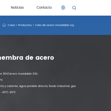
Noticias
Contacto
Casa
>
Productos
>
Tubo de acero inoxidable Liq-pipe
>
Conector roscado
Noticias
Contacto
hembra de acero
ble 304/acero inoxidable 316L
MPA
ía y caliente, agua potable directa, fluido industrial, gas.
o: -30℃-95℃