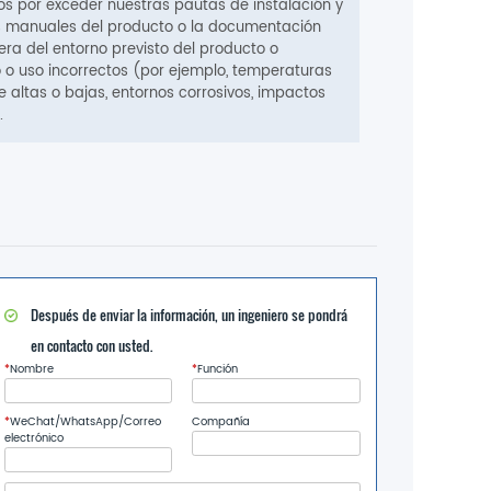
os por exceder nuestras pautas de instalación y
los manuales del producto o la documentación
ra del entorno previsto del producto o
 o uso incorrectos (por ejemplo, temperaturas
 altas o bajas, entornos corrosivos, impactos
.
Después de enviar la información, un ingeniero se pondrá
en contacto con usted.
*
Nombre
*
Función
*
WeChat/WhatsApp/Correo
Compañía
electrónico