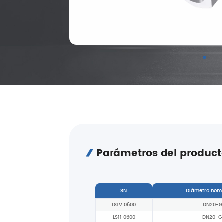
Parámetros del product
SN
Diámetro nom
LS1V 0600
DN20-G
LS11 0600
DN20-G