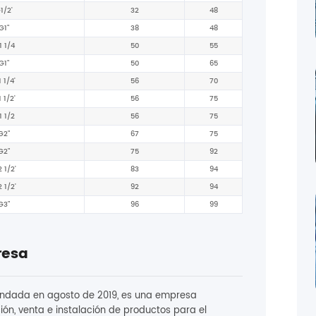
1/2'
32
48
G1"
38
48
 1/4
50
55
G1"
50
65
 1/4'
56
70
 1/2'
56
75
 1/2
56
75
G2"
67
75
G2"
75
92
 1/2'
83
94
 1/2'
92
94
G3"
96
99
resa
 fundada en agosto de 2019, es una empresa
ón, venta e instalación de productos para el