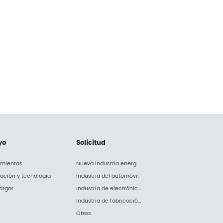
yo
Solicitud
amientas
Nueva industria energética
lación y tecnología
Industria del automóvil
argar
Industria de electrónica y electrodomésticos
Industria de fabricación de maquinaria
Otros